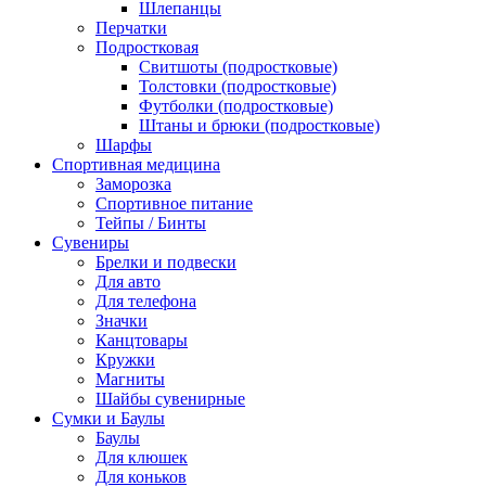
Шлепанцы
Перчатки
Подростковая
Свитшоты (подростковые)
Толстовки (подростковые)
Футболки (подростковые)
Штаны и брюки (подростковые)
Шарфы
Спортивная медицина
Заморозка
Спортивное питание
Тейпы / Бинты
Сувениры
Брелки и подвески
Для авто
Для телефона
Значки
Канцтовары
Кружки
Магниты
Шайбы сувенирные
Сумки и Баулы
Баулы
Для клюшек
Для коньков