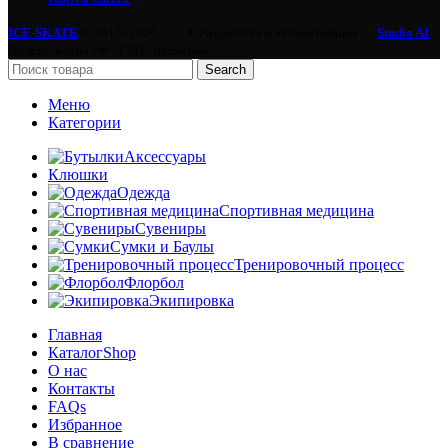
ICE-SKATE
© 2015–2026.
|
✦ Разработка и автоматизация —
Studio AI
Оплата: карты РФ · СБП · наличные
Search
Меню
Категории
Аксессуары
Клюшки
Одежда
Спортивная медицина
Сувениры
Сумки и Баулы
Тренировочный процесс
Флорбол
Экипировка
Главная
Каталог
Shop
О нас
Контакты
FAQs
Избранное
В сравнение