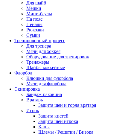
Для шайб
Мешки
Мини-баулы
На пояс
Пеналы
Рюкзаки
Сумки
Тренировочный процесс
Для тренера
Мячи для хоккея
Оборудование для тренировок
Тренажеры
Шайбы хоккейные
Флорбол
Клюшки для флорбола
Мячи для флорбола
Экипировка
Бандаж-раковина
Вратарь
Защита шеи и горла вратаря
Игрок
Защита кистей
Защита шеи игрока
Капы
Шлемы / Решетки / Визора