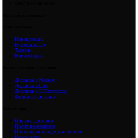
sale@iceskate.online
Как собрать хоккеиста
Наши магазины
Новокузнецк
Кузнецкий лёд
Тюмень
Новосибирск
Доставка товаров для хоккея
Доставка в Москве
Доставка в Спб
Доставка в Н.Новгороде
Филиалы доставки
Информация
Порядок доставки
Политика возврата
Политика конфиденциальности
Карта сайта