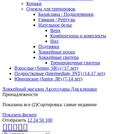
Коньки
Одежда для тренировок
Балаклавы / Подшлемники
Гамаши / Рейтузы
Нательное белье
Верх
Комбинезоны и комплекты
Низ
Подтяжки
Хоккейные носки
Хоккейные свитера
Тренировочные свитера
Взрослые (Senior, SR) (>17 лет)
Подростковые (Intermediate, INT) (14-17 лет)
Юниорские (Junior, JR) (7-14 лет)
Хоккейный магазин
Аксессуары
Для клюшки
Принадлежности
Показаны все (2)
Сортировка: самые недавние
Показать фильтр
Отобразить
12
24
50
100