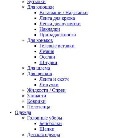
Бутылки
Для клюшки
Вставыши / Надставки
Лента для крюка
Лента для рукоятки
Накладки
Принадлежности
Для коньков
Гелевые вставки
Лезвия
Оселки
Шнурки
Для шлема
Для щитков
Лента и скотч
Липучки
Жидкости / Спреи
Запчасти
Коврики
Полотенца
Одежда
Головные уборы
Бейсболки
Шапки
Детская одежда