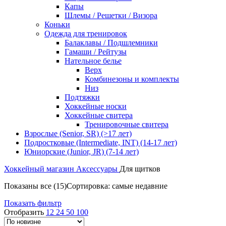
Капы
Шлемы / Решетки / Визора
Коньки
Одежда для тренировок
Балаклавы / Подшлемники
Гамаши / Рейтузы
Нательное белье
Верх
Комбинезоны и комплекты
Низ
Подтяжки
Хоккейные носки
Хоккейные свитера
Тренировочные свитера
Взрослые (Senior, SR) (>17 лет)
Подростковые (Intermediate, INT) (14-17 лет)
Юниорские (Junior, JR) (7-14 лет)
Хоккейный магазин
Аксессуары
Для щитков
Показаны все (15)
Сортировка: самые недавние
Показать фильтр
Отобразить
12
24
50
100