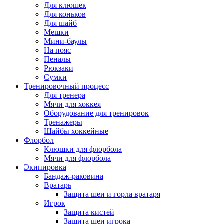
Для клюшек
Для коньков
Для шайб
Мешки
Мини-баулы
На пояс
Пеналы
Рюкзаки
Сумки
Тренировочный процесс
Для тренера
Мячи для хоккея
Оборудование для тренировок
Тренажеры
Шайбы хоккейные
Флорбол
Клюшки для флорбола
Мячи для флорбола
Экипировка
Бандаж-раковина
Вратарь
Защита шеи и горла вратаря
Игрок
Защита кистей
Защита шеи игрока