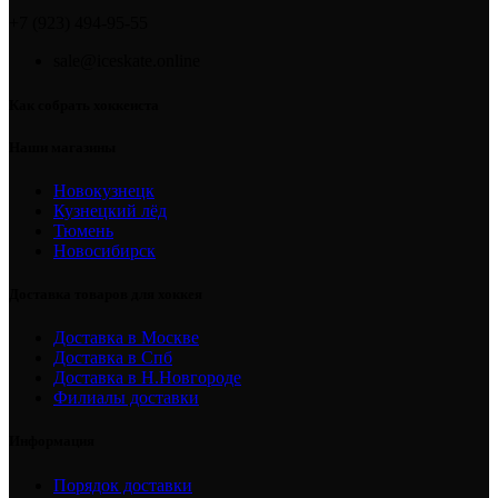
+7 (923) 494-95-55
sale@iceskate.online
Как собрать хоккеиста
Наши магазины
Новокузнецк
Кузнецкий лёд
Тюмень
Новосибирск
Доставка товаров для хоккея
Доставка в Москве
Доставка в Спб
Доставка в Н.Новгороде
Филиалы доставки
Информация
Порядок доставки