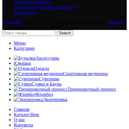
Политика возврата
Политика конфиденциальности
Карта сайта
ICE-SKATE
© 2015–2026.
|
✦ Разработка и автоматизация —
Studio AI
Оплата: карты РФ · СБП · наличные
Search
Меню
Категории
Аксессуары
Клюшки
Одежда
Спортивная медицина
Сувениры
Сумки и Баулы
Тренировочный процесс
Флорбол
Экипировка
Главная
Каталог
Shop
О нас
Контакты