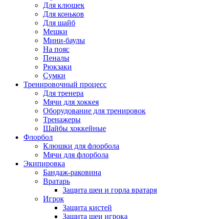
Для клюшек
Для коньков
Для шайб
Мешки
Мини-баулы
На пояс
Пеналы
Рюкзаки
Сумки
Тренировочный процесс
Для тренера
Мячи для хоккея
Оборудование для тренировок
Тренажеры
Шайбы хоккейные
Флорбол
Клюшки для флорбола
Мячи для флорбола
Экипировка
Бандаж-раковина
Вратарь
Защита шеи и горла вратаря
Игрок
Защита кистей
Защита шеи игрока