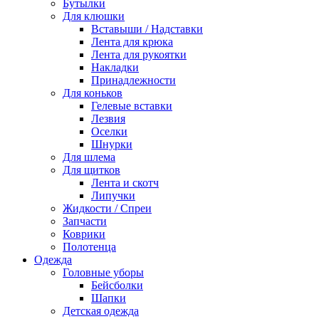
Бутылки
Для клюшки
Вставыши / Надставки
Лента для крюка
Лента для рукоятки
Накладки
Принадлежности
Для коньков
Гелевые вставки
Лезвия
Оселки
Шнурки
Для шлема
Для щитков
Лента и скотч
Липучки
Жидкости / Спреи
Запчасти
Коврики
Полотенца
Одежда
Головные уборы
Бейсболки
Шапки
Детская одежда