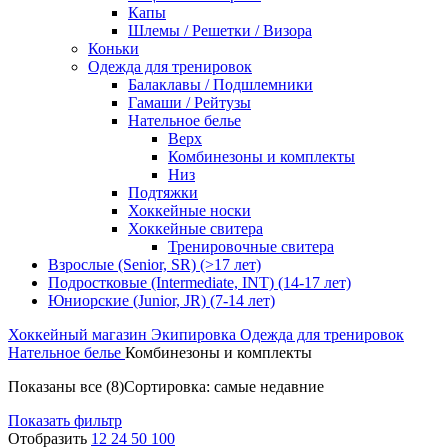
Капы
Шлемы / Решетки / Визора
Коньки
Одежда для тренировок
Балаклавы / Подшлемники
Гамаши / Рейтузы
Нательное белье
Верх
Комбинезоны и комплекты
Низ
Подтяжки
Хоккейные носки
Хоккейные свитера
Тренировочные свитера
Взрослые (Senior, SR) (>17 лет)
Подростковые (Intermediate, INT) (14-17 лет)
Юниорские (Junior, JR) (7-14 лет)
Хоккейный магазин
Экипировка
Одежда для тренировок
Нательное белье
Комбинезоны и комплекты
Показаны все (8)
Сортировка: самые недавние
Показать фильтр
Отобразить
12
24
50
100