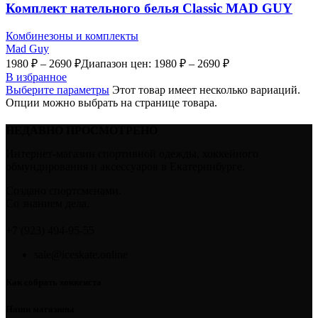
Комплект нательного белья Classic MAD GUY
Комбинезоны и комплекты
Mad Guy
1980
₽
–
2690
₽
Диапазон цен: 1980 ₽ – 2690 ₽
В избранное
Выберите параметры
Этот товар имеет несколько вариаций.
Опции можно выбрать на странице товара.
НЕДАВНО ПРОСМОТРЕНО
Интернет-магазин спортивной одежды, хоккейного
обмундирования и аксессуаров в Екатеринбурге.
Создано спортсменами.
Со знанием дела.
+7 (923) 494-95-55
sale@iceskate.online
Как собрать хоккеиста
Наши магазины