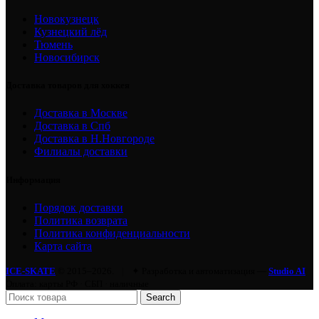
Новокузнецк
Кузнецкий лёд
Тюмень
Новосибирск
Доставка товаров для хоккея
Доставка в Москве
Доставка в Спб
Доставка в Н.Новгороде
Филиалы доставки
Информация
Порядок доставки
Политика возврата
Политика конфиденциальности
Карта сайта
ICE-SKATE
© 2015–2026.
|
✦ Разработка и автоматизация —
Studio AI
Оплата: карты РФ · СБП · наличные
Search