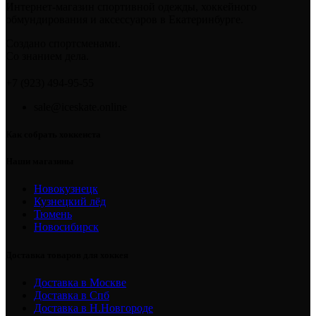
Интернет-магазин спортивной одежды, хоккейного
обмундирования и аксессуаров в Екатеринбурге.
Создано спортсменами.
Со знанием дела.
+7 (923) 494-95-55
sale@iceskate.online
Как собрать хоккеиста
Наши магазины
Новокузнецк
Кузнецкий лёд
Тюмень
Новосибирск
Доставка товаров для хоккея
Доставка в Москве
Доставка в Спб
Доставка в Н.Новгороде