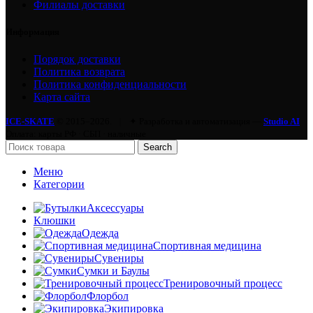
Филиалы доставки
Информация
Порядок доставки
Политика возврата
Политика конфиденциальности
Карта сайта
ICE-SKATE
© 2015–2026.
|
✦ Разработка и автоматизация —
Studio AI
Оплата: карты РФ · СБП · наличные
Search
Меню
Категории
Аксессуары
Клюшки
Одежда
Спортивная медицина
Сувениры
Сумки и Баулы
Тренировочный процесс
Флорбол
Экипировка