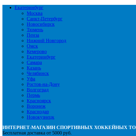
Екатеринбург
Москва
Санкт-Петербург
Новосибирск
Тюмень
Пенза
Нижний Новгород
Омск
Кемерово
Екатеринбург
Самара
Казань
Челябинск
Уфа
Ростов-на-Дону
Волгоград
Пермь
Красноярск
Воронеж
Краснодар
Новокузнецк
ИНТЕРНЕТ-МАГАЗИН СПОРТИВНЫХ ХОККЕЙНЫХ ТО
Бесплатная доставка от 5000 руб.