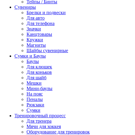
Тейпы / Бинты
Сувениры
Брелки и подвески
Для авто
Для телефона
Значки
Канцтовары
Кружки
Магниты
Шайбы сувенирные
Сумки и Баулы
Баулы
Для клюшек
Для коньков
Для шайб
Мешки
Мини-баулы
На пояс
Пеналы
Рюкзаки
Сумки
Тренировочный процесс
Для тренера
Мячи для хоккея
Оборудование для тренировок