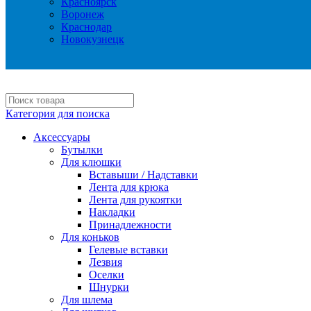
Красноярск
Воронеж
Краснодар
Новокузнецк
Категория для поиска
Аксессуары
Бутылки
Для клюшки
Вставыши / Надставки
Лента для крюка
Лента для рукоятки
Накладки
Принадлежности
Для коньков
Гелевые вставки
Лезвия
Оселки
Шнурки
Для шлема