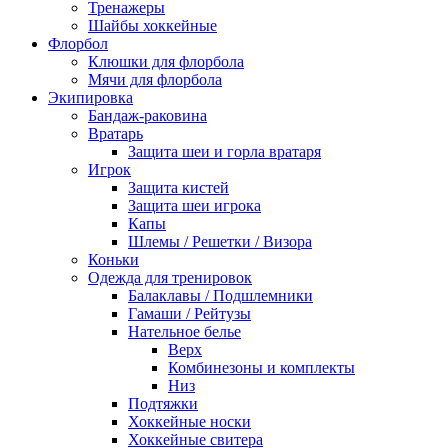
Тренажеры
Шайбы хоккейные
Флорбол
Клюшки для флорбола
Мячи для флорбола
Экипировка
Бандаж-раковина
Вратарь
Защита шеи и горла вратаря
Игрок
Защита кистей
Защита шеи игрока
Капы
Шлемы / Решетки / Визора
Коньки
Одежда для тренировок
Балаклавы / Подшлемники
Гамаши / Рейтузы
Нательное белье
Верх
Комбинезоны и комплекты
Низ
Подтяжки
Хоккейные носки
Хоккейные свитера