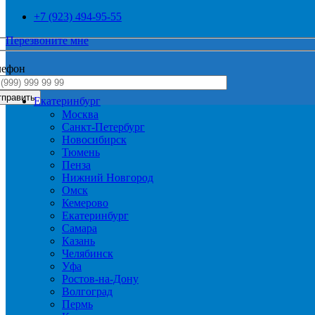
+7 (923) 494-95-55
Перезвоните мне
лефон
Екатеринбург
Москва
Санкт-Петербург
Новосибирск
Тюмень
Пенза
Нижний Новгород
Омск
Кемерово
Екатеринбург
Самара
Казань
Челябинск
Уфа
Ростов-на-Дону
Волгоград
Пермь