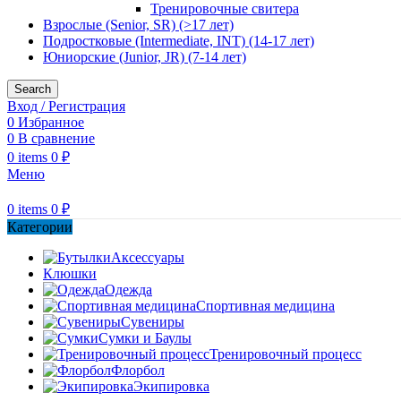
Тренировочные свитера
Взрослые (Senior, SR) (>17 лет)
Подростковые (Intermediate, INT) (14-17 лет)
Юниорские (Junior, JR) (7-14 лет)
Search
Вход / Регистрация
0
Избранное
0
В сравнение
0
items
0
₽
Меню
0
items
0
₽
Категории
Аксессуары
Клюшки
Одежда
Спортивная медицина
Сувениры
Сумки и Баулы
Тренировочный процесс
Флорбол
Экипировка